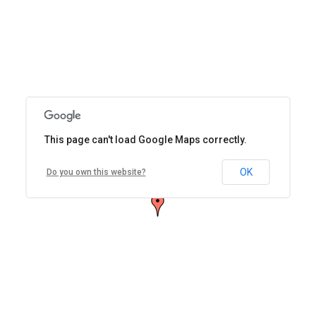
This page can't load Google Maps correctly.
CAPS Cecilia Grierson Córdoba
Entre Ríos 650. X5000AJN Córdoba, Argentina.
OK
Do you own this website?
Cómo llegar
Zoom