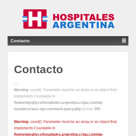
Contacto
Contacto
—
Warning
: count(): Parameter must be an array or an object that
implements Countable in
/home/wjyqhycs/hospitales.argentina.crigu.com/wp-
includes/class-wp-comment-query.php
on line
399
Warning
: count(): Parameter must be an array or an object that
implements Countable in
/home/wjyqhycs/hospitales.argentina.crigu.com/wp-