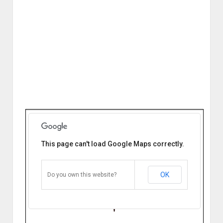
This page can't load Google Maps correctly.
Centro de Discapacidad José C.
Paz Buenos Aires
Av. Pres. Hipólito Yrigoyen 3551 José
C. Paz, Buenos Aires, Argentina
OK
Do you own this website?
Cómo llegar
Zoom