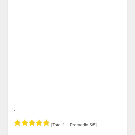
.
[Total:1 Promedio:5/5]