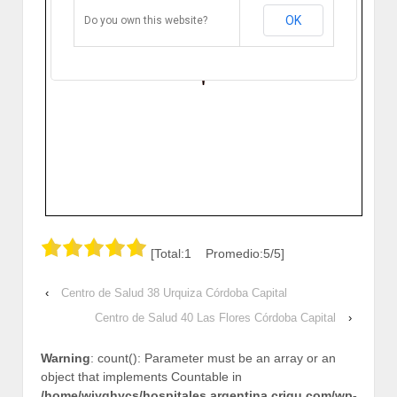
Bustos y Ferreyra 3100. Córdoba
Capital, Argentina
OK
Do you own this website?
Cómo llegar
Zoom
[Total:1 Promedio:5/5]
‹
Centro de Salud 38 Urquiza Córdoba Capital
Centro de Salud 40 Las Flores Córdoba Capital
›
Warning
: count(): Parameter must be an array or an
object that implements Countable in
/home/wjyqhycs/hospitales.argentina.crigu.com/wp-