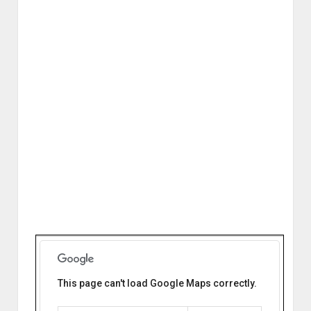
This page can't load Google Maps correctly.
Centro de Salud 39 Barrio Ferrer
Córdoba Capital