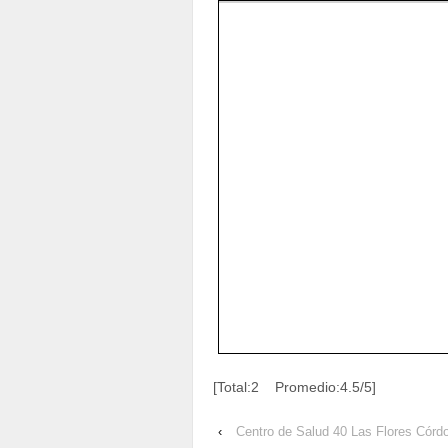
[Total:2 Promedio:4.5/5]
‹
Centro de Salud 40 Las Flores Córdo