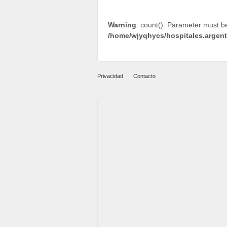
Warning
: count(): Parameter must b
/home/wjyqhycs/hospitales.argen
Privacidad
Contacto