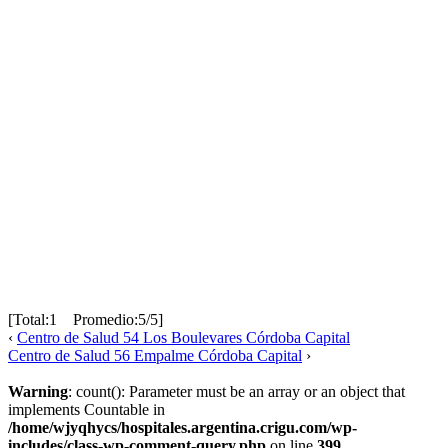
[Total:1 Promedio:5/5]
‹
Centro de Salud 54 Los Boulevares Córdoba Capital
Centro de Salud 56 Empalme Córdoba Capital
›
Warning
: count(): Parameter must be an array or an object that
implements Countable in
/home/wjyqhycs/hospitales.argentina.crigu.com/wp-
includes/class-wp-comment-query.php
on line
399