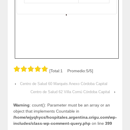
Cómo llegar
Zoom
[Total:1 Promedio:5/5]
‹
Centro de Salud 60 Marqués Anexo Córdoba Capital
Centro de Salud 62 Villa Cornú Córdoba Capital
›
Warning
: count(): Parameter must be an array or an
object that implements Countable in
/home/wjyqhycs/hospitales.argentina.crigu.com/wp-
includes/class-wp-comment-query.php
on line
399