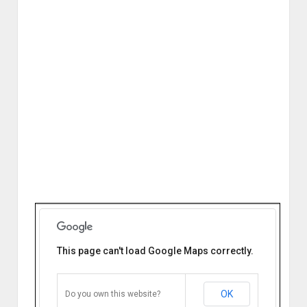
This page can't load Google Maps correctly.
Centro de Salud 61 Cerrito
Autódromo Córdoba Capital
Domingo Marimon y Mario Sesarego.
Córdoba Capital, Argentina
OK
Do you own this website?