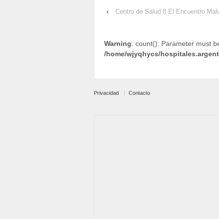
‹
Centro de Salud 8 El Encuentro Mal
Warning
: count(): Parameter must b
/home/wjyqhycs/hospitales.argen
Privacidad
Contacto