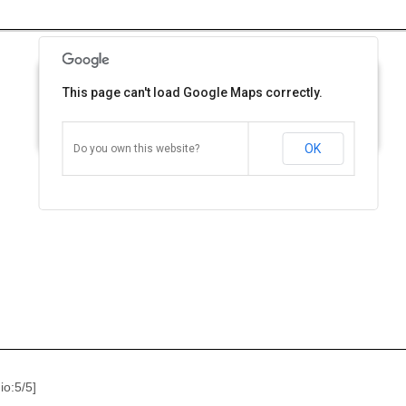
This page can't load Google Maps correctly.
Centro de Salud 9 Vendramini Burzaco Buenos Aires
Constitución 1247 B1852KMM Burzaco, Buenos Aires, Argentina
Cómo llegar
Zoom
OK
Do you own this website?
o:5/5]