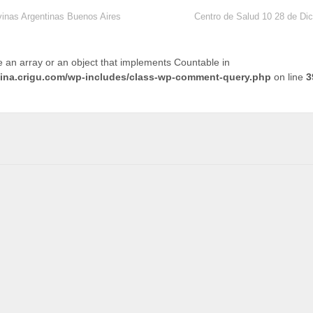
vinas Argentinas Buenos Aires
Centro de Salud 10 28 de Di
e an array or an object that implements Countable in
tina.crigu.com/wp-includes/class-wp-comment-query.php
on line
3