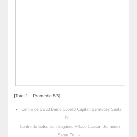
[Total:1 Promedio:5/5]
‹
Centro de Salud Barrio Copello Capitán Bermúdez Santa
Fe
Centro de Salud Don Segundo Pillado Capitán Bermúdez
Santa Fe
›