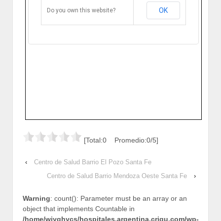
Troncoso 8183. Santa Fe, Argentina.
OK
Do you own this website?
Cómo llegar
Zoom
[Total:0 Promedio:0/5]
‹
Centro de Salud Barrio El Pozo Santa Fe
Centro de Salud Barrio Mendoza Oeste Santa Fe
›
Warning
: count(): Parameter must be an array or an
object that implements Countable in
/home/wjyqhycs/hospitales.argentina.crigu.com/wp-