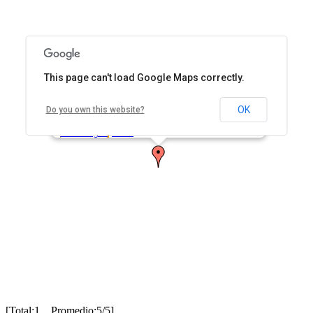
This page can't load Google Maps correctly.
Centro de Salud CAPS Julia Capozzolo Barrio
Carmen Luisa
OK
Do you own this website?
San Martín 3910 (y calle 91). S3560GXB
Reconquista, Santa Fe, Argentina
Cómo llegar
Zoom
[Total:1 Promedio:5/5]