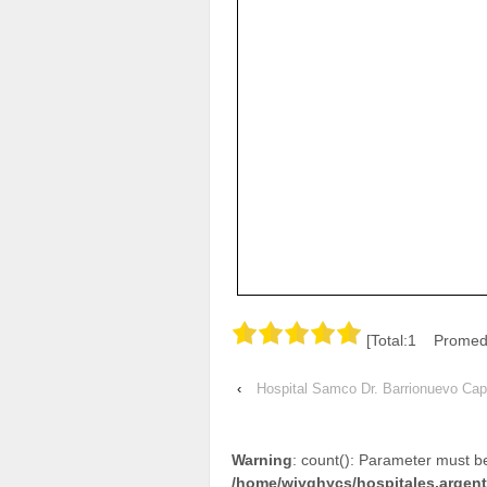
[Total:1 Promedi
‹
Hospital Samco Dr. Barrionuevo Ca
Warning
: count(): Parameter must b
/home/wjyqhycs/hospitales.argen