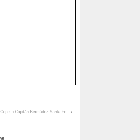
o Copello Capitán Bermúdez Santa Fe
›
99