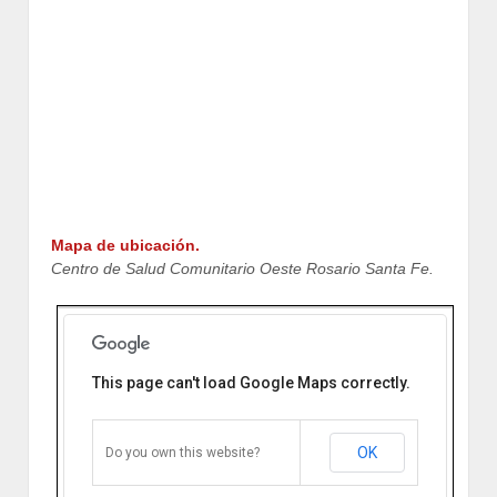
Mapa de ubicación.
Centro de Salud Comunitario Oeste Rosario Santa Fe.
This page can't load Google Maps correctly.
Centro de Salud Comunitario
Oeste
Av. Pres. Perón 4540. Rosario, Santa
Fe, Argentina.
OK
Do you own this website?
Cómo llegar
Zoom