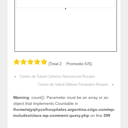
[Total:2 Promedio:5/5]
‹
Centro de Salud Ceferino Namuncurá Rosario
Centro de Salud Débora Ferrandini Rosario
›
Warning
: count(): Parameter must be an array or an
object that implements Countable in
/home/wjyqhycs/hospitales.argentina.crigu.com/wp-
includes/class-wp-comment-query.php
on line
399