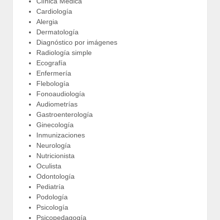
Clínica Médica
Cardiología
Alergia
Dermatología
Diagnóstico por imágenes
Radiología simple
Ecografía
Enfermería
Flebología
Fonoaudiología
Audiometrías
Gastroenterología
Ginecología
Inmunizaciones
Neurología
Nutricionista
Oculista
Odontología
Pediatría
Podología
Psicología
Psicopedagogía