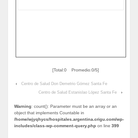
[Total:0 Promedio:0/5]
‹
Centro de Salud Don Demetrio Gómez Santa Fe
Centro de Salud Estanislao López Santa Fe
›
Warning
: count(): Parameter must be an array or an
object that implements Countable in
/home/wjyqhycs/hospitales.argentina.crigu.com/wp-
includes/class-wp-comment-query.php
on line
399