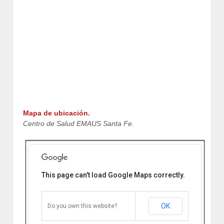
Mapa de ubicación.
Centro de Salud EMAUS Santa Fe.
This page can't load Google Maps correctly.
Centro de Salud EMAUS Santa Fe
Salustiano Zavalía 342. S3000EZE
Santa Fe, Santa Fe, Argentina.
OK
Do you own this website?
Cómo llegar
Zoom