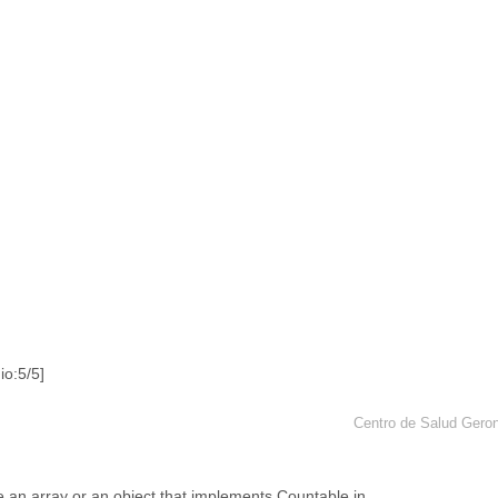
o:5/5]
Centro de Salud Gero
e an array or an object that implements Countable in