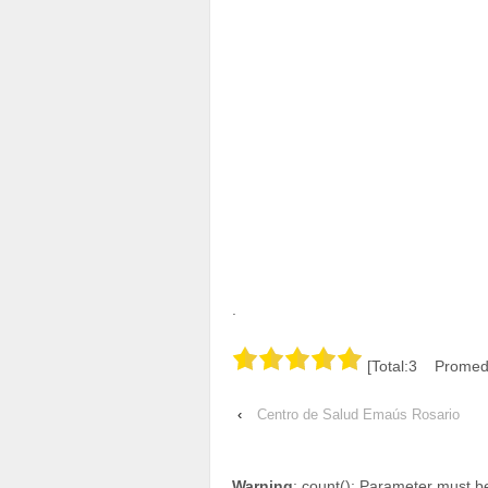
.
[Total:3 Promedi
‹
Centro de Salud Emaús Rosario
Warning
: count(): Parameter must b