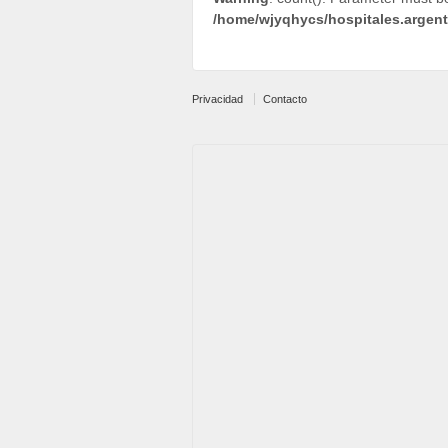
/home/wjyqhycs/hospitales.argen
Privacidad
Contacto