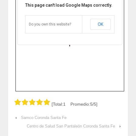
This page can't load Google Maps correctly.
Centro de Salud General Urquiza
Barrio Basualdo
RN 11 - km 419 Coronda Santa Fe,
Argentina
OK
Do you own this website?
Cómo llegar
Zoom
[Total:1 Promedio:5/5]
‹
Samco Coronda Santa Fe
Centro de Salud San Pantaleón Coronda Santa Fe
›