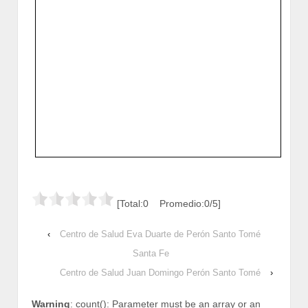
[Total:0 Promedio:0/5]
‹
Centro de Salud Eva Duarte de Perón Santo Tomé
Santa Fe
Centro de Salud Juan Domingo Perón Santo Tomé
›
Warning
: count(): Parameter must be an array or an