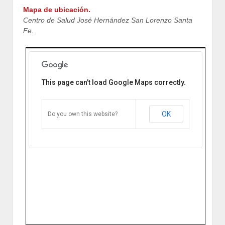
Mapa de ubicación.
Centro de Salud José Hernández San Lorenzo Santa
Fe.
This page can't load Google Maps correctly.
Centro de Salud José Hernández
Misiónes 721. San Lorenzo, Santa Fe,
Argentina.
OK
Do you own this website?
Cómo llegar
Zoom