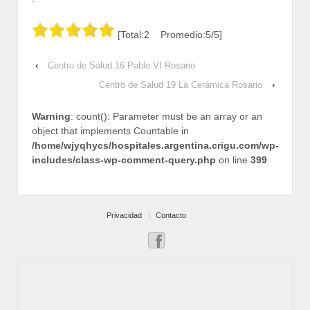
[Total:2 Promedio:5/5]
‹
Centro de Salud 16 Pablo VI Rosario
Centro de Salud 19 La Cerámica Rosario
›
Warning
: count(): Parameter must be an array or an
object that implements Countable in
/home/wjyqhycs/hospitales.argentina.crigu.com/wp-
includes/class-wp-comment-query.php
on line
399
Privacidad
Contacto