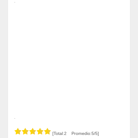
.
.
[Total:2 Promedio:5/5]