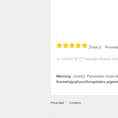
.
[Total:2 Promedi
‹
CeSAC Nº 27 Saavedra Buenos Air
Warning
: count(): Parameter must b
/home/wjyqhycs/hospitales.argen
Privacidad
Contacto