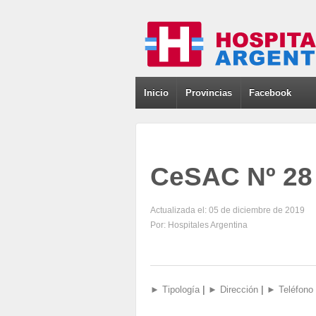
Inicio
Provincias
Facebook
CeSAC Nº 28
Actualizada el: 05 de diciembre de 2019
Por: Hospitales Argentina
|
|
► Tipología
► Dirección
► Teléfono