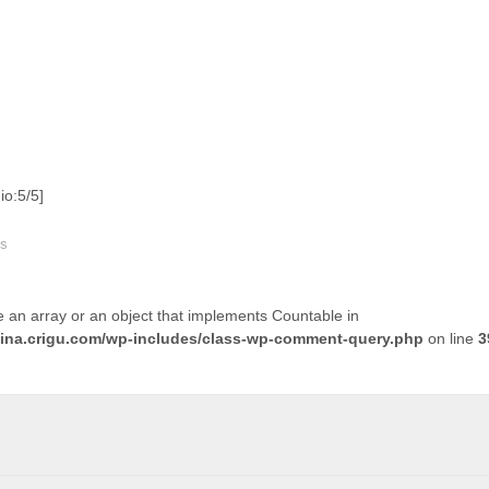
o:5/5]
es
e an array or an object that implements Countable in
tina.crigu.com/wp-includes/class-wp-comment-query.php
on line
3