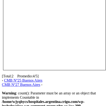
[Total:2 Promedio:4/5]
‹
CMB Nº25 Buenos Aires
CMB Nº27 Buenos Aires
›
Warning
: count(): Parameter must be an array or an object that
implements Countable in
/home/wjyqhycs/hospitales.argentina.crigu.com/wp-
includes/class-wp-comment-query.php
on line
399