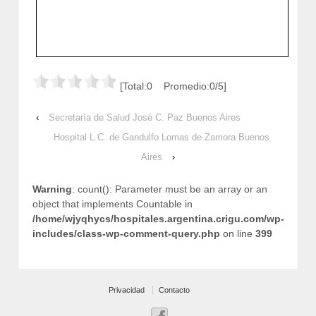
[Total:0 Promedio:0/5]
‹
Secretaría de Salud José C. Paz Buenos Aires
Hospital L.C. de Gandulfo Lomas de Zamora Buenos
Aires
›
Warning
: count(): Parameter must be an array or an
object that implements Countable in
/home/wjyqhycs/hospitales.argentina.crigu.com/wp-
includes/class-wp-comment-query.php
on line
399
Privacidad
Contacto