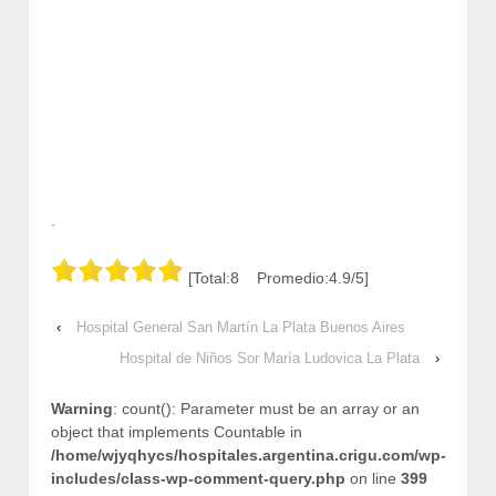
.
[Total:8 Promedio:4.9/5]
‹
Hospital General San Martín La Plata Buenos Aires
Hospital de Niños Sor María Ludovica La Plata
›
Warning
: count(): Parameter must be an array or an
object that implements Countable in
/home/wjyqhycs/hospitales.argentina.crigu.com/wp-
includes/class-wp-comment-query.php
on line
399