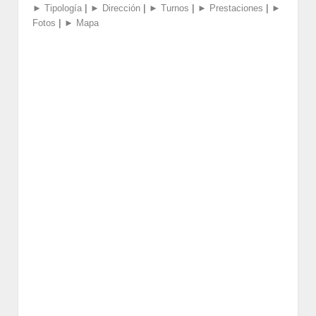
|
|
|
|
► Tipología
► Dirección
► Turnos
► Prestaciones
►
|
Fotos
► Mapa