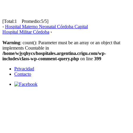
[Total:1 Promedio:5/5]
‹
Hospital Materno Neonatal Córdoba Capital
Hospital Militar Córdoba
›
Warning
: count(): Parameter must be an array or an object that
implements Countable in
/home/wjyqhycs/hospitales.argentina.crigu.com/wp-
includes/class-wp-comment-query.php
on line
399
Privacidad
Contacto