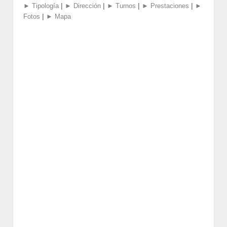
|
|
|
|
► Tipología
► Dirección
► Turnos
► Prestaciones
►
|
Fotos
► Mapa