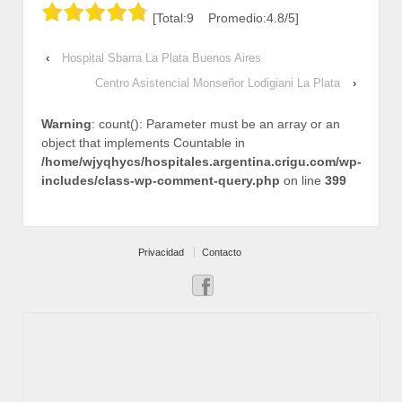
[Total:9 Promedio:4.8/5]
‹
Hospital Sbarra La Plata Buenos Aires
Centro Asistencial Monseñor Lodigiani La Plata
›
Warning
: count(): Parameter must be an array or an
object that implements Countable in
/home/wjyqhycs/hospitales.argentina.crigu.com/wp-
includes/class-wp-comment-query.php
on line
399
Privacidad
Contacto