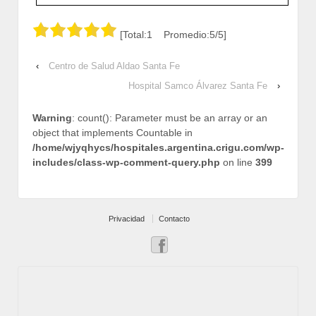
[Total:1 Promedio:5/5]
‹
Centro de Salud Aldao Santa Fe
Hospital Samco Álvarez Santa Fe
›
Warning
: count(): Parameter must be an array or an
object that implements Countable in
/home/wjyqhycs/hospitales.argentina.crigu.com/wp-
includes/class-wp-comment-query.php
on line
399
Privacidad
Contacto