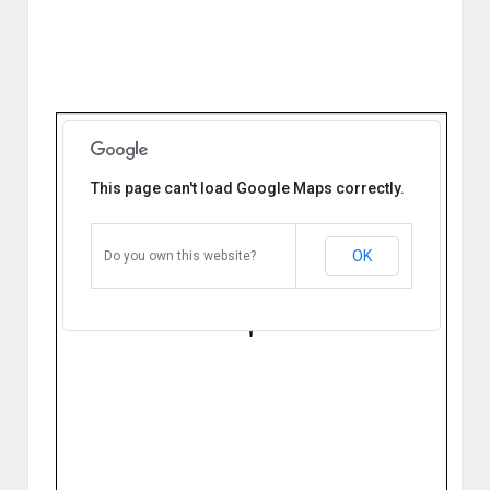
This page can't load Google Maps correctly.
Hospital Rural N11 Samco
Alejandra Santa Fe.
9 de julio 1260. Alejandra Santa Fe,
Argentina
OK
Do you own this website?
Cómo llegar
Zoom