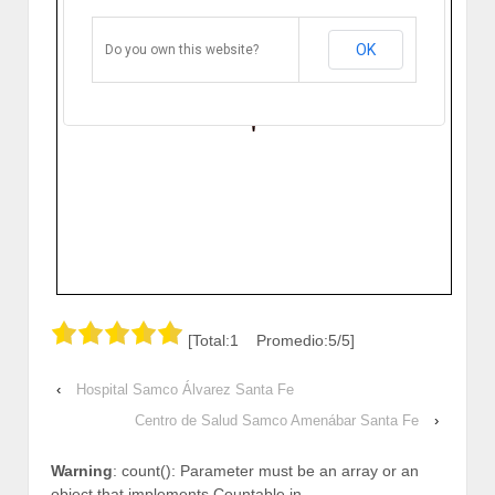
Fe
Dr. Oscar Ramirez 292. Ambrosetti,
Santa Fe, Argentina.
OK
Do you own this website?
Cómo llegar
Zoom
[Total:1 Promedio:5/5]
‹
Hospital Samco Álvarez Santa Fe
Centro de Salud Samco Amenábar Santa Fe
›
Warning
: count(): Parameter must be an array or an
object that implements Countable in