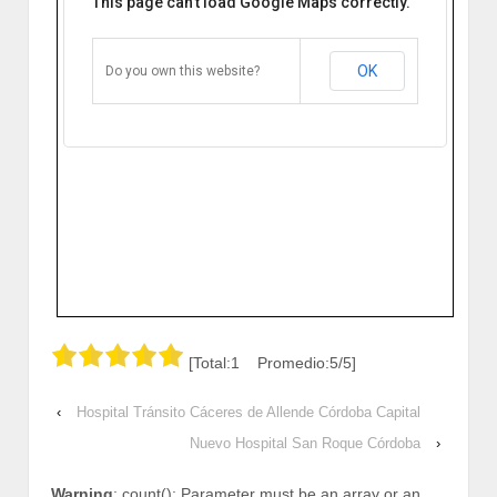
This page can't load Google Maps correctly.
HUMN Córdoba
Rodríguez Peña 285 X5000LOE
Córdoba, Argentina
OK
Do you own this website?
Cómo llegar
Zoom
[Total:1 Promedio:5/5]
‹
Hospital Tránsito Cáceres de Allende Córdoba Capital
Nuevo Hospital San Roque Córdoba
›
Warning
: count(): Parameter must be an array or an