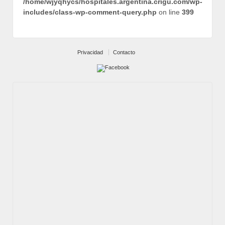
/home/wjyqhycs/hospitales.argentina.crigu.com/wp-
includes/class-wp-comment-query.php
on line
399
Privacidad
Contacto