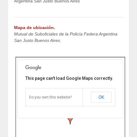
Mapa de ubicación.
Mutual de Suboficiales de la Policía Federa Argentina
San Justo Buenos Aires.
This page can't load Google Maps correctly.
Mutual de Sub. de la P.F.A. San
Justo Buenos Aires
Dr. Enrique Eizaguirre 2273 B1754FLY
OK
Do you own this website?
San Justo, Buenos Aires, Argentina
Cómo llegar
Zoom