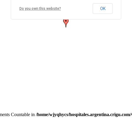
Sala Médica Villa Rosas Bahía Blanca
Libertad 1955 8000 Bahía Blanca, Buenos Aires, Argentina
OK
Do you own this website?
Cómo llegar
Zoom
lements Countable in
/home/wjyqhycs/hospitales.argentina.crigu.com