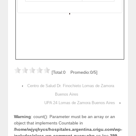
[Total:0 Promedio:0/5]
‹
Centro de Salud Dr. Finochieto Lomas de Zamora
Buenos Aires
UPA 24 Lomas de Zamora Buenos Aires
›
Warning
: count(): Parameter must be an array or an
object that implements Countable in
/home/wjyqhycs/hospitales.argentina.crigu.com/wp-
includes/class-wp-comment-query.php
on line
399