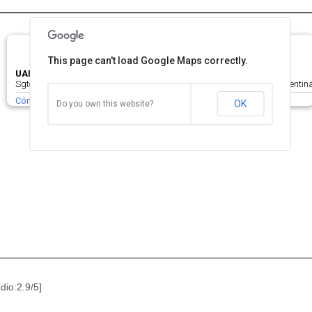
This page can't load Google Maps correctly.
UAP Paul Harris Munro Vicente López
Sgto Juan Bautista Cabral 2810. B1605EER Munro, Buenos Aires, Argentin
Cómo llegar
Zoom
OK
Do you own this website?
io:2.9/5]