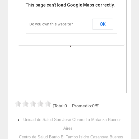
This page can't load Google Maps correctly.
Unidad de Salud Domingo Roca
Virrey del Pino
G. Miller y Cnel. Hortiguera. Virrey del
Pino, Buenos Aires, Argentina
OK
Do you own this website?
Cómo llegar
Zoom
[Total:0 Promedio:0/5]
‹
Unidad de Salud San José Obrero La Matanza Buenos
Aires
Centro de Salud Barrio El Tambo Isidro Casanova Buenos