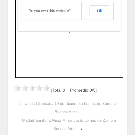
Buenos Aires
Soldado Zelarrayán 1103. Lomas de
Zamora, Buenos Aires, Argentina.
OK
Do you own this website?
Cómo llegar
Zoom
[Total:0 Promedio:0/5]
‹
Unidad Sanitaria 19 de Diciembre Lomas de Zamora
Buenos Aires
Unidad Sanitaria Alicia M. de Justo Lomas de Zamora
Buenos Aires
›