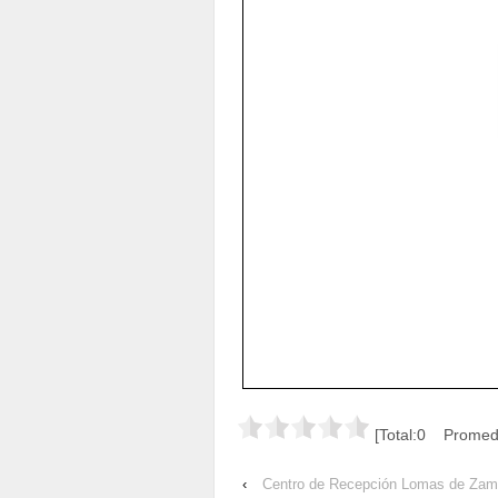
[Total:0 Promedi
‹
Centro de Recepción Lomas de Zam