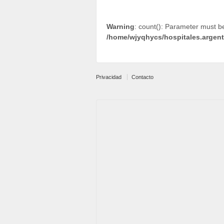
Warning
: count(): Parameter must b
/home/wjyqhycs/hospitales.argen
Privacidad
Contacto