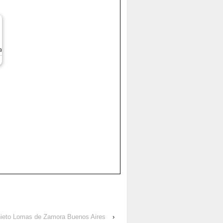
a
chieto Lomas de Zamora Buenos Aires
›