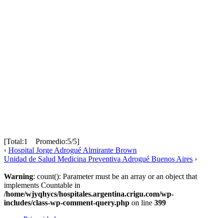
[Total:1 Promedio:5/5]
‹
Hospital Jorge Adrogué Almirante Brown
Unidad de Salud Medicina Preventiva Adrogué Buenos Aires
›
Warning
: count(): Parameter must be an array or an object that
implements Countable in
/home/wjyqhycs/hospitales.argentina.crigu.com/wp-
includes/class-wp-comment-query.php
on line
399