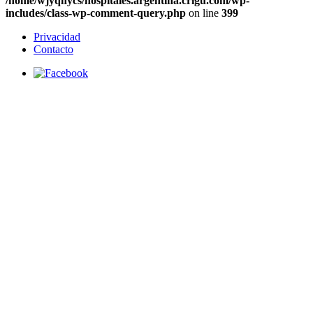
/home/wjyqhycs/hospitales.argentina.crigu.com/wp-
includes/class-wp-comment-query.php
on line
399
Privacidad
Contacto