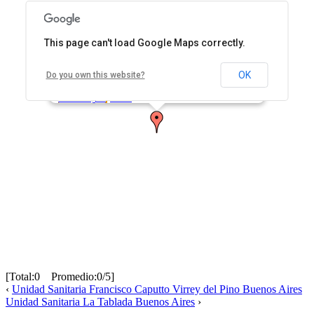
This page can't load Google Maps correctly.
Unidad Sanitaria Juan Manuel de Rosas Isidro
Casanova
OK
Do you own this website?
Ruiz de los Llanos 267 Isidro Casanova, Buenos
Aires, Argentina
Cómo llegar
Zoom
[Total:0 Promedio:0/5]
‹
Unidad Sanitaria Francisco Caputto Virrey del Pino Buenos Aires
Unidad Sanitaria La Tablada Buenos Aires
›