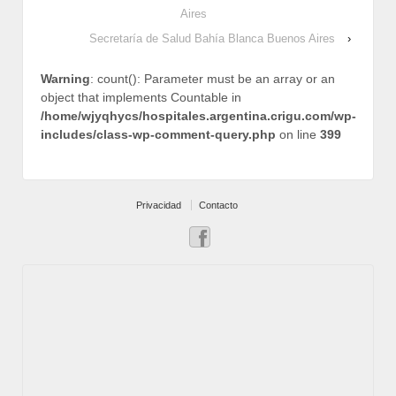
Aires
Secretaría de Salud Bahía Blanca Buenos Aires
›
Warning
: count(): Parameter must be an array or an
object that implements Countable in
/home/wjyqhycs/hospitales.argentina.crigu.com/wp-
includes/class-wp-comment-query.php
on line
399
Privacidad
Contacto