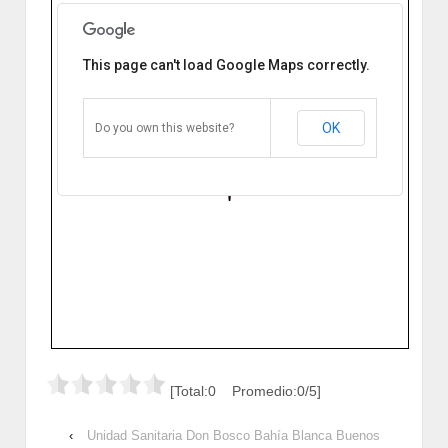
This page can't load Google Maps correctly.
Unidad Sanitaria La Falda Bahía
Blanca
Humboldt 56 B8001DFB Bahía
Blanca, Buenos Aires, Argentina
OK
Do you own this website?
Cómo llegar
Zoom
[Total:0 Promedio:0/5]
‹
Unidad Sanitaria Don Bosco Bahía Blanca Buenos