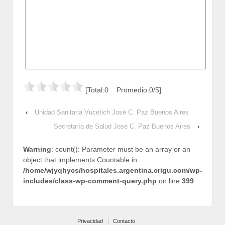
[Total:0 Promedio:0/5]
‹
Unidad Sanitaria Vucetich José C. Paz Buenos Aires
Secretaría de Salud José C. Paz Buenos Aires
›
Warning
: count(): Parameter must be an array or an
object that implements Countable in
/home/wjyqhycs/hospitales.argentina.crigu.com/wp-
includes/class-wp-comment-query.php
on line
399
Privacidad
Contacto