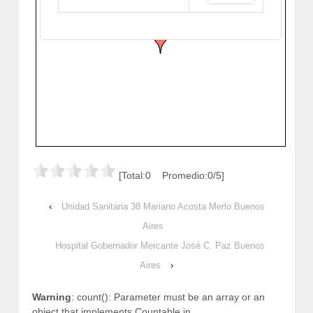
Merlo, Buenos Aires, Argentina
Cómo llegar
Zoom
[Total:0 Promedio:0/5]
‹
Unidad Sanitaria 38 Mariano Acosta Merlo Buenos
Aires
Hospital Gobernador Mercante José C. Paz Buenos
Aires
›
Warning
: count(): Parameter must be an array or an
object that implements Countable in