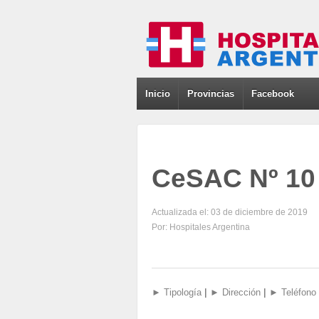
Inicio
Provincias
Facebook
CeSAC Nº 10
Actualizada el: 03 de diciembre de 2019
Por: Hospitales Argentina
|
|
► Tipología
► Dirección
► Teléfono