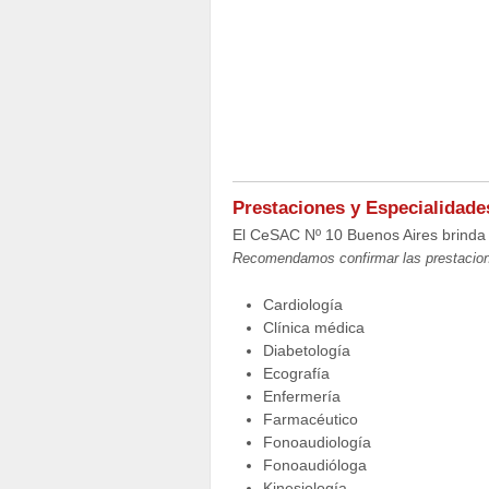
Prestaciones y Especialidade
El CeSAC Nº 10 Buenos Aires brinda 
Recomendamos confirmar las prestacion
Cardiología
Clínica médica
Diabetología
Ecografía
Enfermería
Farmacéutico
Fonoaudiología
Fonoaudióloga
Kinesiología