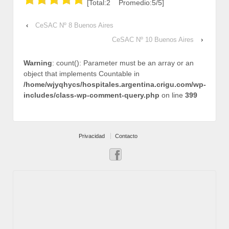
[Total:2 Promedio:5/5]
‹
CeSAC Nº 8 Buenos Aires
CeSAC Nº 10 Buenos Aires
›
Warning
: count(): Parameter must be an array or an
object that implements Countable in
/home/wjyqhycs/hospitales.argentina.crigu.com/wp-
includes/class-wp-comment-query.php
on line
399
Privacidad
Contacto