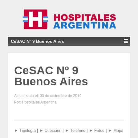
CeSAC Nº 9 Buenos Aires
CeSAC Nº 9
Buenos Aires
Actualizada el: 03 de diciembre de 2019
Por: Hospitales Argentina
|
|
|
|
► Tipología
► Dirección
► Teléfono
► Fotos
► Mapa