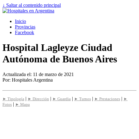
↓ Saltar al contenido principal
Inicio
Provincias
Facebook
Hospital Lagleyze Ciudad
Autónoma de Buenos Aires
Actualizada el: 11 de marzo de 2021
Por: Hospitales Argentina
|
|
|
|
|
► Tipología
► Dirección
► Guardia
► Turnos
► Prestaciones
►
|
Fotos
► Mapa