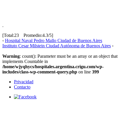
.
[Total:23 Promedio:4.3/5]
‹
Hospital Naval Pedro Mallo Ciudad de Buenos Aires
Instituto Cesar Milstein Ciudad Autónoma de Buenos Aires
›
Warning
: count(): Parameter must be an array or an object that
implements Countable in
/home/wjyqhycs/hospitales.argentina.crigu.com/wp-
includes/class-wp-comment-query.php
on line
399
Privacidad
Contacto