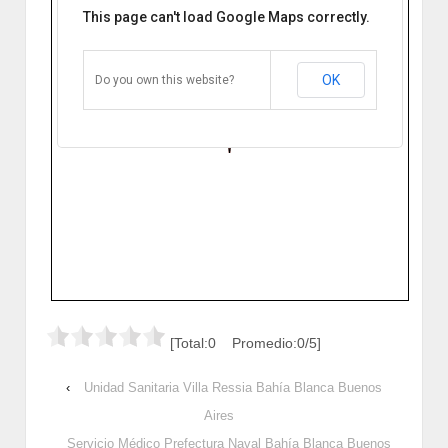
This page can't load Google Maps correctly.
Unidad Sanitaria Universidad
Nacional del Sur Bahía Blanca
López Frances 850 B8000IDD Bahía
Blanca, Buenos Aires, Argentina
OK
Do you own this website?
Cómo llegar
Zoom
[Total:0 Promedio:0/5]
‹
Unidad Sanitaria Villa Ressia Bahía Blanca Buenos
Aires
Servicio Médico Prefectura Naval Bahía Blanca Buenos