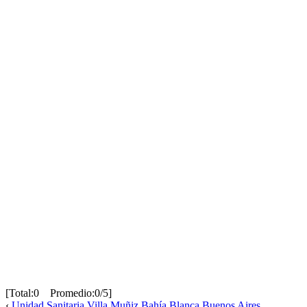
[Total:0 Promedio:0/5]
‹
Unidad Sanitaria Villa Muñiz Bahía Blanca Buenos Aires